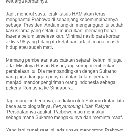
keluarga korbannya.
Jadi, menurut saya, jejak kasus HAM akan terus
menghantui Prabowo di sepanjang kepemimpinannya
sebagai Presiden. Anda mungkin menganggap itu sudah
kasus lama yang selalu dimunculkan, memang benar
karena belum terselesaikan. Minimal nasib para korban
aktivis 98 yang hilang itu ketahuan ada di mana, masih
hidup atau sudah mati.
Memang pembelaan atas catatan sejarah kelam ini juga
ada. Misalnya Hasan Nasbi yang sering memberikan
pembelaan itu. Dia membandingkan dengan Sukarno
yang juga dianggap punya catatan kelam, pernah
menjadi mandor pengiriman orang Indonesia sebagai
pekerja Romusha ke Singapura.
Tapi mungkin bedanya, itu diakui oleh Sukarno kalau kita
baca auto biografinya,
Penyambung Lidah Rakyat
.
Persoalannya apakah Parbowo mau mengakui
sebagaimana Sukarno mengakuinya dan meminta maaf.
Yang lagi ramai saat ini, ada upaya mendorong Prabowo