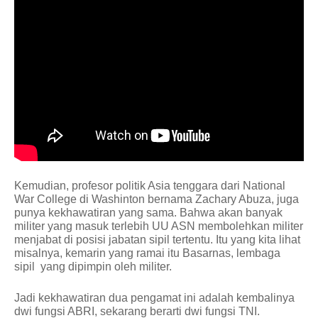
Kemudian, profesor politik Asia tenggara dari National
War College di Washinton bernama Zachary Abuza, juga
punya kekhawatiran yang sama. Bahwa akan banyak
militer yang masuk terlebih UU ASN membolehkan militer
menjabat di posisi jabatan sipil tertentu. Itu yang kita lihat
misalnya, kemarin yang ramai itu Basarnas, lembaga
sipil
yang dipimpin oleh militer.
Jadi kekhawatiran dua pengamat ini adalah kembalinya
dwi fungsi ABRI, sekarang berarti dwi fungsi TNI.