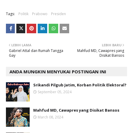
Tags:
Politik
Prabowo
Presiden
LEBIH LAMA
LEBIH BARU
Gabriel Attal dan Rumah Tangga
Mahfud MD, Cawapres yang
Gay
Disikat Bansos
ANDA MUNGKIN MENYUKAI POSTINGAN INI
Srikandi Pilgub Jatim, Korban Politik Elektoral?
September 05, 2024
Mahfud MD, Cawapres yang Disikat Bansos
March 08, 2024