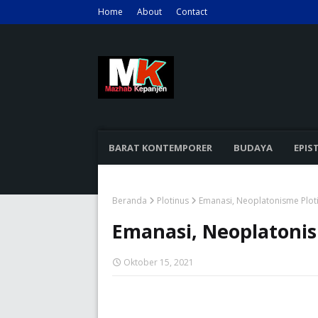
Home
About
Contact
BARAT KONTEMPORER
BUDAYA
EPIS
Beranda
Plotinus
Emanasi, Neoplatonisme Plot
Emanasi, Neoplatonis
Oktober 15, 2021