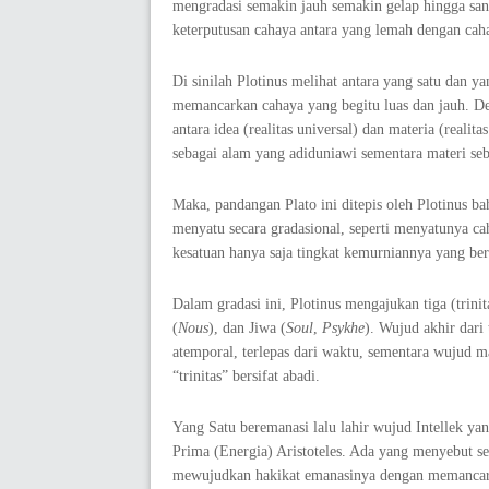
mengradasi semakin jauh semakin gelap hingga sang
keterputusan cahaya antara yang lemah dengan caha
Di sinilah Plotinus melihat antara yang satu dan ya
memancarkan cahaya yang begitu luas dan jauh. De
antara idea (realitas universal) dan materia (realit
sebagai alam yang adiduniawi sementara materi seb
Maka, pandangan Plato ini ditepis oleh Plotinus ba
menyatu secara gradasional, seperti menyatunya cah
kesatuan hanya saja tingkat kemurniannya yang be
Dalam gradasi ini, Plotinus mengajukan tiga (trini
(
Nous
), dan Jiwa (
Soul
,
Psykhe
). Wujud akhir dari 
atemporal, terlepas dari waktu, sementara wujud ma
“trinitas” bersifat abadi.
Yang Satu beremanasi lalu lahir wujud Intellek ya
Prima (Energia) Aristoteles. Ada yang menyebut seb
mewujudkan hakikat emanasinya dengan memancar d