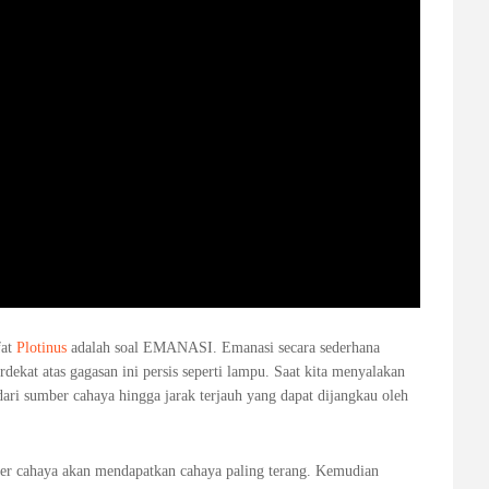
fat
Plotinus
adalah soal EMANASI. Emanasi secara sederhana
rdekat atas gagasan ini persis seperti lampu. Saat kita menyalakan
i sumber cahaya hingga jarak terjauh yang dapat dijangkau oleh
mber cahaya akan mendapatkan cahaya paling terang. Kemudian