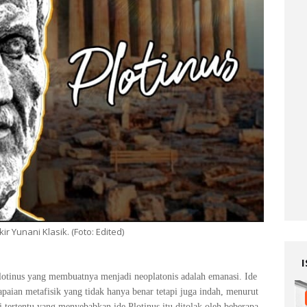
ir Yunani Klasik. (Foto: Edited)
lotinus yang membuatnya menjadi neoplatonis adalah emanasi. Ide
paian metafisik yang tidak hanya benar tetapi juga indah, menurut
tertentu yang menyebabkan ide Plotinus itu ditolak oleh beberapa