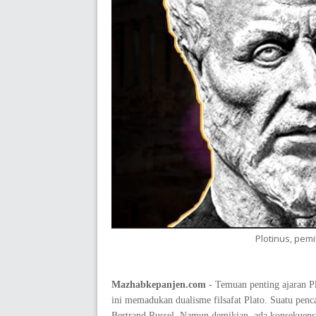
Plotinus, pemik
Mazhabkepanjen.com
- Temuan penting ajaran P
ini memadukan dualisme filsafat Plato. Suatu penca
Bertrand Russel. Namun demikian, ada konsekuensi 