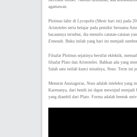
agamawan.
Plotinus lahir di Lycopolis (Mesir hari ini) pad
Aristoteles serta belajar pada pemikir bernama Am
bacaannya tersebut, dia menulis catatan-catatan 
Enneads
. Buku inilah yang hari ini menjadi sumber
Filsafat Plotinus sejatinya bersifat eklektik, me
filsafat Plato dan Aristoteles. Bahkan ada yang me
Salah satu istilah kunci misalnya,
Nous
. Term ini j
Menurut Anaxagoras,
Nous
adalah inteleksi yang m
Karenanya, dari benih ini dapat mewujud menjadi b
yang diambil dari Plato. Forma adalah bentuk univer