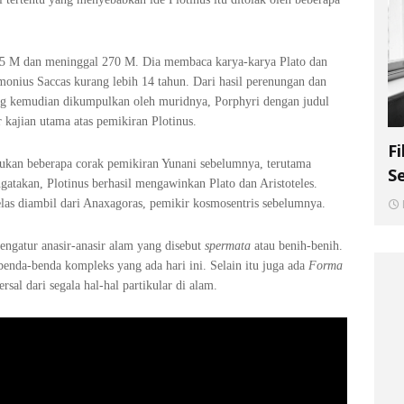
a 205 M dan meninggal 270 M. Dia membaca karya-karya Plato dan
monius Saccas kurang lebih 14 tahun. Dari hasil perenungan dan
yang kemudian dikumpulkan oleh muridnya, Porphyri dengan judul
 kajian utama atas pemikiran Plotinus.
F
madukan beberapa corak pemikiran Yunani sebelumnya, terutama
S
ngatakan, Plotinus berhasil mengawinkan Plato dan Aristoteles.
elas diambil dari Anaxagoras, pemikir kosmosentris sebelumnya.
engatur anasir-anasir alam yang disebut
spermata
atau benih-benih.
enda-benda kompleks yang ada hari ini. Selain itu juga ada
Forma
sal dari segala hal-hal partikular di alam.