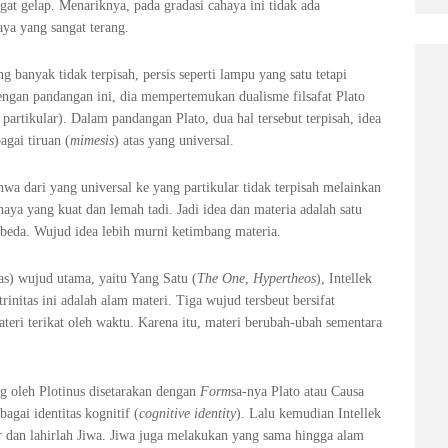
at gelap. Menariknya, pada gradasi cahaya ini tidak ada
ya yang sangat terang.
ng banyak tidak terpisah, persis seperti lampu yang satu tetapi
ngan pandangan ini, dia mempertemukan dualisme filsafat Plato
as partikular). Dalam pandangan Plato, dua hal tersebut terpisah, idea
agai tiruan (
mimesis
) atas yang universal.
hwa dari yang universal ke yang partikular tidak terpisah melainkan
aya yang kuat dan lemah tadi. Jadi idea dan materia adalah satu
rbeda. Wujud idea lebih murni ketimbang materia.
tas) wujud utama, yaitu Yang Satu (
The One
,
Hypertheos
), Intellek
trinitas ini adalah alam materi. Tiga wujud tersbeut bersifat
teri terikat oleh waktu. Karena itu, materi berubah-ubah sementara
ng oleh Plotinus disetarakan dengan
Form
sa-nya Plato atau Causa
agai identitas kognitif (
cognitive identity
). Lalu kemudian Intellek
an lahirlah Jiwa. Jiwa juga melakukan yang sama hingga alam