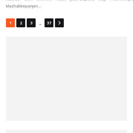
Mazhabkepanjen…
...
1
2
3
37